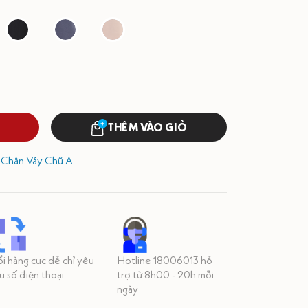
THÊM VÀO GIỎ
,
Chân Váy Chữ A
i hàng cực dễ chỉ yêu
Hotline 18006013 hỗ
u số điện thoại
trợ từ 8h00 - 20h mỗi
ngày