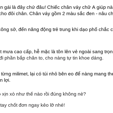
 gái là đây chứ đâu! Chiếc chân váy chữ A giúp nàng
ho đôi chân. Chân váy gồm 2 màu sắc đen - nâu ch
công sở, đến năng động trẻ trung khi dạo phố chắc c
ết mưa cao cấp, hễ mặc là tôn lên vẻ ngoài sang trọn
i phần bắp chân to, cho nàng tự tin khoe dáng. 
từng milimet, lại có túi nhỏ bên eo để nàng mang th
n lợi. 
ó xịn xò như thế nào rồi đúng không nè?
tay chốt đơn ngay kẻo lỡ nhé!