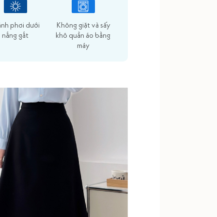
ánh phơi dưới
Không giặt và sấy
nắng gắt
khô quần áo bằng
máy