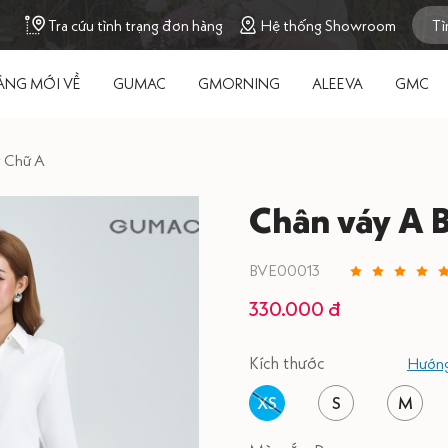
Tra cứu tình trạng đơn hàng
Hệ thống Showroom
ÀNG MỚI VỀ
GUMAC
GMORNING
ALEEVA
GMC
 Chữ A
Chân váy A 
BVE00013
330.000 đ
Kích thước
Hướng
XS
S
M