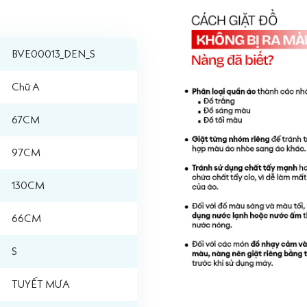
BVE00013_DEN_S
Chữ A
67CM
97CM
130CM
66CM
S
TUYẾT MƯA