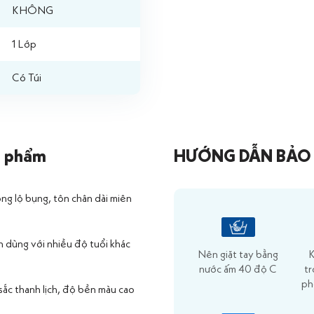
KHÔNG
1 Lớp
Có Túi
n phẩm
HƯỚNG DẪN BẢO
ng lộ bụng, tôn chân dài miên
n dùng với nhiều độ tuổi khác
Nên giặt tay bằng
K
nước ấm 40 độ C
t
ph
sắc thanh lịch, độ bền màu cao