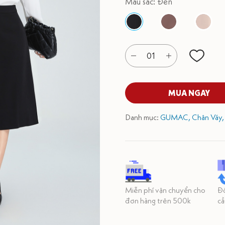
Màu sắc: Đen
01
MUA NGAY
Danh mục:
GUMAC,
Chân Váy
Miễn phí vận chuyển cho
Đổ
đơn hàng trên 500k
cầ