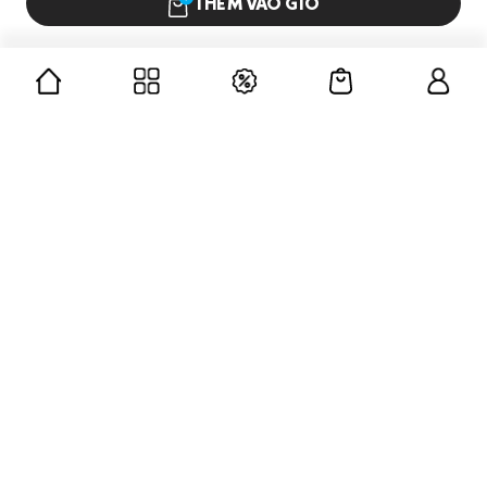
THÊM VÀO GIỎ
CÔNG TY CỔ PHẦN GUMAC
Mã số doanh nghiệp: 0312676139