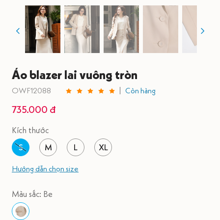
Áo blazer lai vuông tròn
OWF12088
Còn hàng
735.000 đ
Kích thước
S
M
L
XL
Hướng dẫn chọn size
Màu sắc: Be