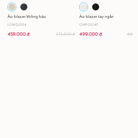
Áo blazer không bâu
Áo blazer tay ngắn
LOWG0104
OWF05043
459.000 đ
499.000 đ
575.000 đ
695.0