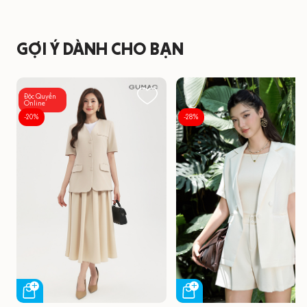
GỢI Ý DÀNH CHO BẠN
Độc Quyền
Online
-20%
-28%