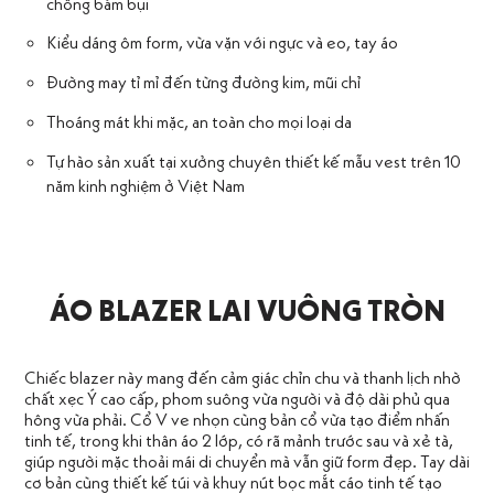
chống bám bụi
Kiểu dáng ôm form, vừa vặn với ngực và eo, tay áo
Đường may tỉ mỉ đến từng đường kim, mũi chỉ
Thoáng mát khi mặc, an toàn cho mọi loại da
Tự hào sản xuất tại xưởng chuyên thiết kế mẫu vest trên 10
năm kinh nghiệm ở Việt Nam
ÁO BLAZER LAI VUÔNG TRÒN
Chiếc blazer này mang đến cảm giác chỉn chu và thanh lịch nhờ
chất xẹc Ý cao cấp, phom suông vừa người và độ dài phủ qua
hông vừa phải. Cổ V ve nhọn cùng bản cổ vừa tạo điểm nhấn
tinh tế, trong khi thân áo 2 lớp, có rã mảnh trước sau và xẻ tà,
giúp người mặc thoải mái di chuyển mà vẫn giữ form đẹp. Tay dài
cơ bản cùng thiết kế túi và khuy nút bọc mắt cáo tinh tế tạo