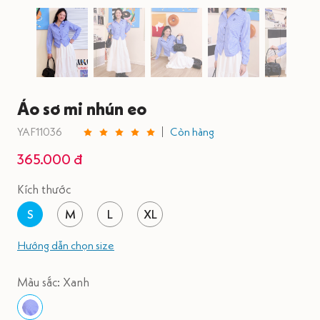
Áo sơ mi nhún eo
YAF11036
Còn hàng
365.000 đ
Kích thước
S
M
L
XL
Hướng dẫn chọn size
Màu sắc: Xanh