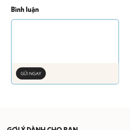
Bình luận
GỬI NGAY
GỢI Ý DÀNH CHO BẠN