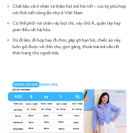
Chất liệu vải ít nhăn và thấm hút mồ hôi tốt – cực kỳ phù hợp
với thời tiết nóng ẩm như ở Việt Nam
Có thể phối với chân váy bút chì, váy chữ A, quần tây hay
jean đều rất hài hòa
Dù đi làm, đi họp hay đi chơi, gặp gỡ bạn bè, chiếc áo này
luôn giữ được vẻ chỉn chu, gọn gàng, thoải mái mà vẫn rất
thời trang cho người mặc