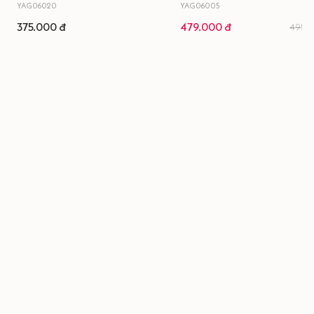
YAG06020
YAG06005
375.000 đ
479.000 đ
495.0