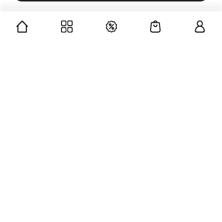
CÔNG TY CỔ PHẦN GUMAC
Mã số doanh nghiệp: 0312676139
Chịu trách nhiệm chính: Ông Lê Thành Vân