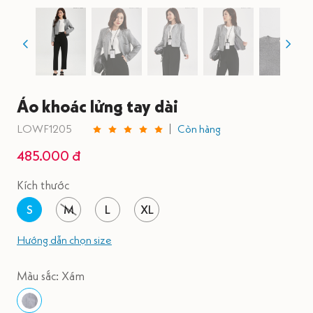
Áo khoác lửng tay dài
LOWF1205
Còn hàng
485.000 đ
Kích thước
S
M
L
XL
Hướng dẫn chọn size
Màu sắc: Xám